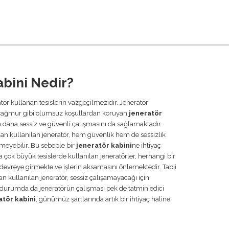
abini Nedir?
atör kullanan tesislerin vazgeçilmezidir. Jeneratör
yağmur gibi olumsuz koşullardan koruyan
jeneratör
n daha sessiz ve güvenli çalışmasını da sağlamaktadır.
n kullanılan jeneratör, hem güvenlik hem de sessizlik
tmeyebilir. Bu sebeple bir
jeneratör kabini
ne ihtiyaç
ok büyük tesislerde kullanılan jeneratörler, herhangi bir
evreye girmekte ve işlerin aksamasını önlemektedir. Tabii
 kullanılan jeneratör, sessiz çalışamayacağı için
bu durumda da jeneratörün çalışması pek de tatmin edici
atör kabini
, günümüz şartlarında artık bir ihtiyaç haline