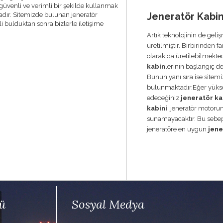
üvenli ve verimli bir şekilde kullanmak
adır. Sitemizde bulunan jeneratör
Jeneratör Kabini
i bulduktan sonra bizlerle iletişime
Artık teknolojinin de geliş
üretilmiştir. Birbirinden f
olarak da üretilebilmekted
kabin
lerinin başlangıç de
Bunun yanı sıra ise sitemi
bulunmaktadır.Eğer yüks
edeceğiniz
jeneratör ka
kabini
, jeneratör motoru
sunamayacaktır. Bu sebe
jeneratöre en uygun
jene
ü
Sosyal Medya