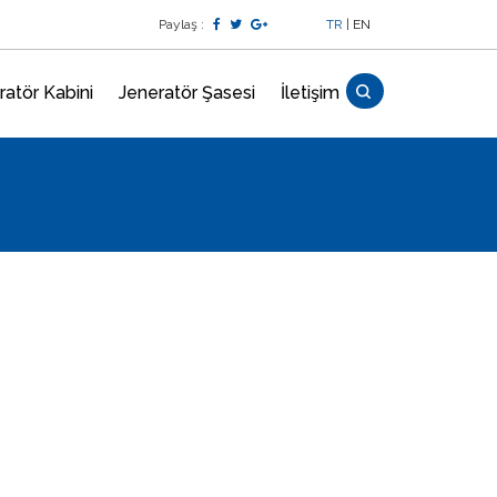
Paylaş :
TR
|
EN
ratör Kabini
Jeneratör Şasesi
İletişim