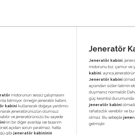
Jeneratör K
Jeneratör kabini
, jener
motorunu toz, çamur ve 
kabini
, ayrıca jeneratörü
Jeneratör kabini
olmada
açısından sizleri tatmin e
duymanız normaldir.Daha ç
ratör
motorunun sessiz çalışmasını
güç kesintisi durumunda d
nla bitmiyor. örneğin jeneratör kabini,
jeneratör kabini
olmadan
ör kabini
kullanarak doğaya yardımcı
rahatsızlık verebilir ve 
anarak jeneratörünüzün olumsuz
abilir ve jeneratörünüzü bu sayede
olmaz. Bu sebeple
jener
ini
nin bir diğer avantajı ise tasarım
gelmiştir.
görsel açıdan sorun yaratmaz, hatta
üğü gibi
jeneratör kabininin