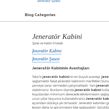
Jeneratör Şasesi
Blog Categories
Jeneratör Kabini
Şase ve Kabin İmalatı
Jeneratör Kabini
Jeneratör Şasesi
Jeneratör Kabininin Avantajları
Tabii ki
jeneratör kabini
nin en büyük avantajı,
jene
sağlamaktır fakat jeneratör kabininin marifetleri bunu
çevreye zarar vermeden çalışmaktadır. Yani
jenerat
olabilirsiniz. Bunların dışında
jeneratör kabini
kull
koşullardan minimum derecede etkilenmesini sağlay
uzun yıllar boyunca kullanabilirsiniz.
Jeneratör kab
açısından oldukça şık olmasıdır. Jeneratör kabinleri 
tesisin daha iyi görünmesini bile sağlayabilir. Görüld