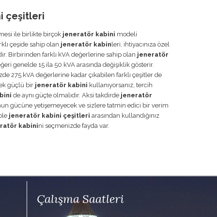
 çeşitleri
mesi ile birlikte birçok
jeneratör kabini
modeli
arklı çeşide sahip olan
jeneratör kabin
leri, ihtiyacınıza özel
ir. Birbirinden farklı kVA değerlerine sahip olan
jeneratör
ğeri genelde 15 ila 50 kVA arasında değişiklik gösterir.
zde 275 kVA değerlerine kadar çıkabilen farklı çeşitler de
ek güçlü bir
jeneratör kabini
kullanıyorsanız, tercih
bini
de aynı güçte olmalıdır. Aksi takdirde
jeneratör
nun gücüne yetişemeyecek ve sizlere tatmin edici bir verim
ple
jeneratör kabini çeşitleri
arasından kullandığınız
ratör kabini
ni seçmenizde fayda var.
Çalışma Saatleri